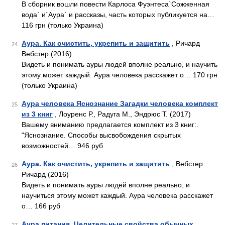
В сборник вошли повести Карлоса Фуэнтеса`Сожженная
вода` и`Аура` и рассказы, часть которых публикуется на…
116 грн (только Украина)
Аура. Как очистить, укрепить и защитить
, Ричард
24
Вебстер (2016)
Видеть и понимать ауры людей вполне реально, и научить
этому может каждый. Аура человека расскажет о… 170 грн
(только Украина)
Аура человека Яснознание Загадки человека комплект
25
из 3 книг
, Лоуренс Р., Радуга М., Эндрюс Т. (2017)
Вашему вниманию предлагается комплект из 3 книг:.
"Яснознание. Способы высвобождения скрытых
возможностей… 946 руб
Аура. Как очистить, укрепить и защитить
, Вебстер
26
Ричард (2016)
Видеть и понимать ауры людей вполне реально, и
научиться этому может каждый. Аура человека расскажет
о… 166 руб
Аура питания. Целительные свойства обычных